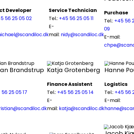
ct Developer
Service Technician
Purchase
5 56 25 05 02
Tel.:
+45 56 25 05 11
Tel.:
+45 56 
E-
09
ichael@scandiloc.dk
mail:
nidy@scandiloc.dk
E-mail:
chpe@scandi
ian Brandstrup
Katja Grotenberg
Hanne Po
Finance Assistent
Logistics
 56 25 05 17
Tel.:
+45 56 25 05 14
Tel.:
+45 56 
E-
E-mail:
ristian@scandiloc.dk
mail:
katja@scandiloc.dk
hanne@scan
Jacob Kj