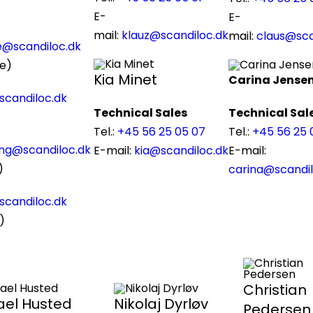
E-
E-
mail:
klauz@scandiloc.dk
mail:
claus@sca
@scandiloc.dk
e)
Kia Minet
Carina Jense
scandiloc.dk
Technical Sales
Technical Sal
)
Tel.:
+45 56 25 05 07
Tel.:
+45 56 25 
ng@scandiloc.dk
E-mail:
kia@scandiloc.dk
E-mail:
)
carina@scandil
scandiloc.dk
)
Christian
ael Husted
Nikolaj Dyrløv
Pedersen