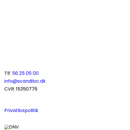
Scandiloc A/S
Solvangsvej 15
DK-4681 Herfølge
Danmark
Tlf.
56 25 05 00
info@scandiloc.dk
CVR: 15350776
Privatlivspolitik