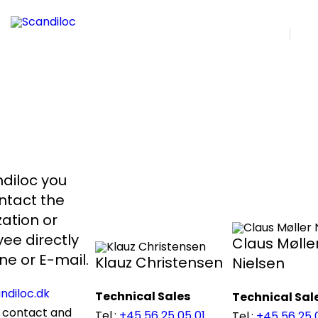
DA | EN
S
ndiloc you
ntact the
ation or
ee directly
Claus Mølle
ne or E-mail.
Klauz Christensen
Nielsen
ndiloc.dk
Technical Sales
Technical Sal
 contact and
Tel.:
+45 56 25 05 01
Tel.:
+45 56 25 