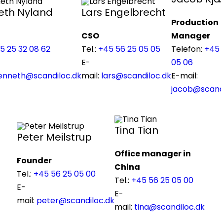
eth Nyland
Lars Engelbrecht
Production
CSO
Manager
5 25 32 08 62
Tel.:
+45 56 25 05 05
Telefon:
+45
E-
05 06
enneth@scandiloc.dk
mail:
lars@scandiloc.dk
E-mail:
jacob@scand
Tina Tian
Peter Meilstrup
Office manager in
Founder
China
Tel.:
+45
56 25 05 00
Tel.:
+45 56 25 05 00
E-
E-
mail:
peter@scandiloc.dk
mail:
tina@scandiloc.dk