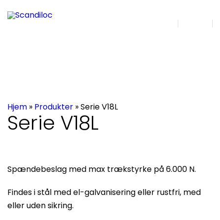
EN | DA
Søg
Hjem
»
Produkter
»
Serie V18L
Serie V18L
Spændebeslag med max trækstyrke på 6.000 N.
Findes i stål med el-galvanisering eller rustfri, med
eller uden sikring.