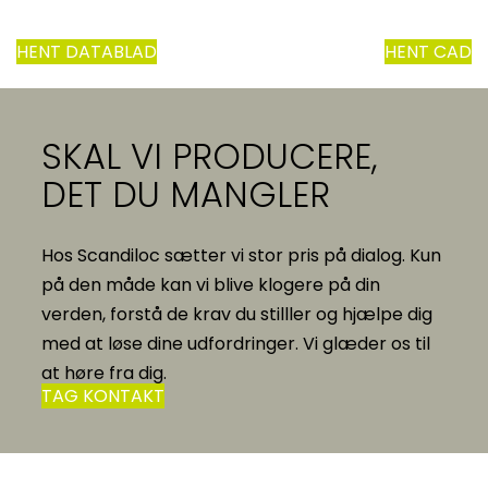
HENT DATABLAD
HENT CAD
SKAL VI PRODUCERE,
DET DU MANGLER
Hos Scandiloc sætter vi stor pris på dialog. Kun
på den måde kan vi blive klogere på din
verden, forstå de krav du stilller og hjælpe dig
med at løse dine udfordringer. Vi glæder os til
at høre fra dig.
TAG KONTAKT
Scandiloc A/S