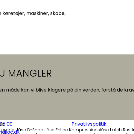
m køretøjer, maskiner, skabe,
DU MANGLER
en måde kan vi blive klogere på din verden, forstå de krav 
 05 00
Privatlivspolitik
se
 grader låse
D-Snap Låse
E-Line
Kompressionslåse
Latch
Rustf
diloc.dk