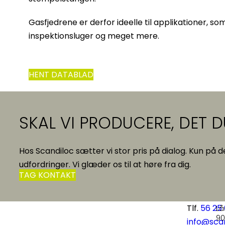
Gasfjedrene er derfor ideelle til applikationer, so
inspektionsluger og meget mere.
HENT DATABLAD
SKAL VI PRODUCERE, DET 
Hos Scandiloc sætter vi stor pris på dialog. Kun på d
udfordringer. Vi glæder os til at høre fra dig.
TAG KONTAKT
Scandiloc A/S
Tlf.
56 25
Lå
Solvangsvej 15
90
info@scan