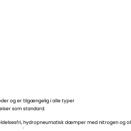
r og er tilgængelig i alle typer
elser som standard.
oldelsesfri, hydropneumatisk dæmper med nitrogen og oli
odukter