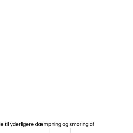
e til yderligere dæmpning og smøring af
Søg
EN | DA