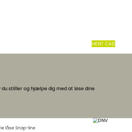
HENT CAD
du stilller og hjælpe dig med at løse dine
rie låse
Snap-line