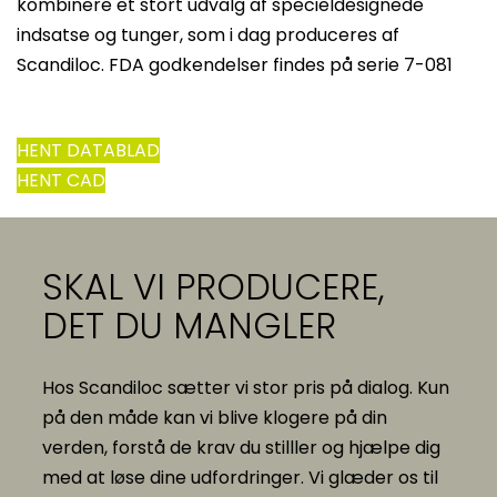
kombinere et stort udvalg af specieldesignede
indsatse og tunger, som i dag produceres af
Scandiloc. FDA godkendelser findes på serie 7-081
HENT DATABLAD
HENT CAD
SKAL VI PRODUCERE,
DET DU MANGLER
Hos Scandiloc sætter vi stor pris på dialog. Kun
på den måde kan vi blive klogere på din
verden, forstå de krav du stilller og hjælpe dig
med at løse dine udfordringer. Vi glæder os til